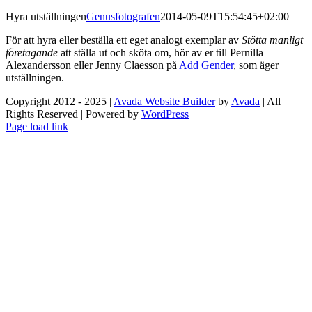
Hyra utställningen
Genusfotografen
2014-05-09T15:54:45+02:00
För att hyra eller beställa ett eget analogt exemplar av
Stötta manligt
företagande
att ställa ut och sköta om, hör av er till Pernilla
Alexandersson eller Jenny Claesson på
Add Gender
, som äger
utställningen.
Copyright 2012 - 2025 |
Avada Website Builder
by
Avada
| All
Rights Reserved | Powered by
WordPress
Facebook
X
Instagram
Pinterest
Page load link
Go
to
Top