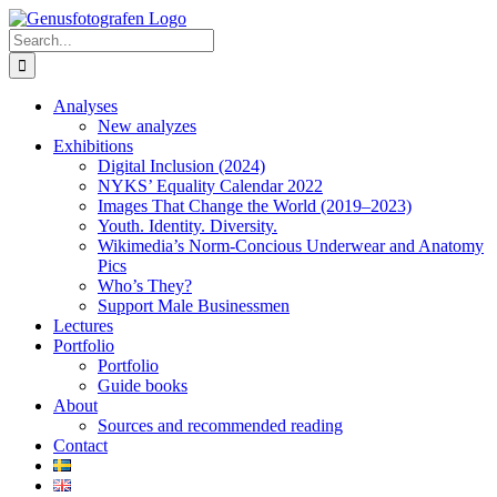
Skip
to
Search
content
for:
Analyses
New analyzes
Exhibitions
Digital Inclusion (2024)
NYKS’ Equality Calendar 2022
Images That Change the World (2019–2023)
Youth. Identity. Diversity.
Wikimedia’s Norm-Concious Underwear and Anatomy
Pics
Who’s They?
Support Male Businessmen
Lectures
Portfolio
Portfolio
Guide books
About
Sources and recommended reading
Contact