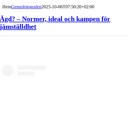
Hem
Genusfotografen
2025-10-06T07:50:20+02:00
Ägd? – Normer, ideal och kampen för
jämställdhet