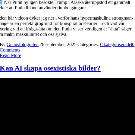
När Putin nyligen besökte Trump i Alaska återuppstod ett gammalt
ykte: att Putin ibland använder dubbelgångare.
 den här videon dyker jag ner i varför hans hypermaskulina strongman-
mage är en perfekt grogrund för konspirationsteorier – och vad vår
ixering vid att ifrågasätta om den Putin vi ser verkligen är ”äkta” säger
m makt, maskulinitet och oss själva.
By
Genusfotografen
|
26 september, 2025
|
Categories:
Okategoriserade
|
0
Comments
Read More
Kan AI skapa osexistiska bilder?