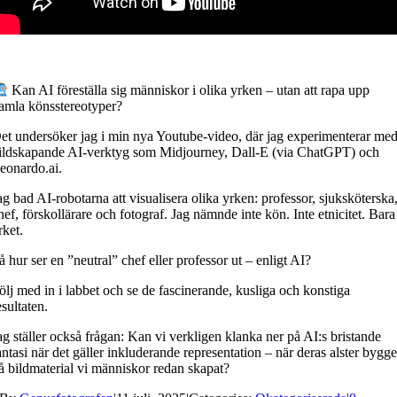
Kan AI föreställa sig människor i olika yrken – utan att rapa upp
amla könsstereotyper?
et undersöker jag i min nya Youtube-video, där jag experimenterar me
ildskapande AI-verktyg som Midjourney, Dall-E (via ChatGPT) och
eonardo.ai.
ag bad AI-robotarna att visualisera olika yrken: professor, sjuksköterska
hef, förskollärare och fotograf. Jag nämnde inte kön. Inte etnicitet. Bara
rket.
å hur ser en ”neutral” chef eller professor ut – enligt AI?
ölj med in i labbet och se de fascinerande, kusliga och konstiga
esultaten.
ag ställer också frågan: Kan vi verkligen klanka ner på AI:s bristande
antasi när det gäller inkluderande representation – när deras alster bygge
å bildmaterial vi människor redan skapat?