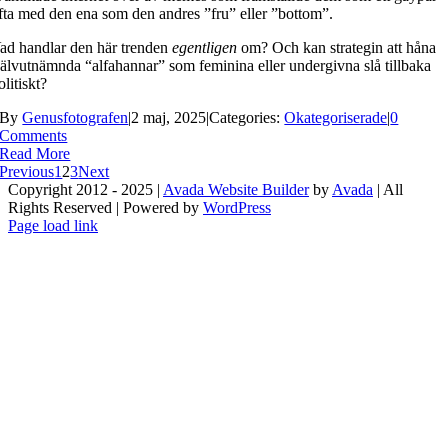
fta med den ena som den andres ”fru” eller ”bottom”.
ad handlar den här trenden
egentligen
om? Och kan strategin att håna
jälvutnämnda “alfahannar” som feminina eller undergivna slå tillbaka
olitiskt?
By
Genusfotografen
|
2 maj, 2025
|
Categories:
Okategoriserade
|
0
Comments
Read More
Previous
1
2
3
Next
Copyright 2012 - 2025 |
Avada Website Builder
by
Avada
| All
Rights Reserved | Powered by
WordPress
Facebook
X
Instagram
Pinterest
Page load link
Go
to
Top