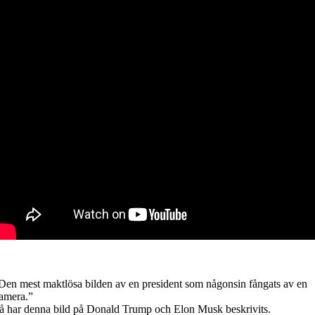
Den mest maktlösa bilden av en president som någonsin fångats av en
amera.”
å har denna bild på Donald Trump och Elon Musk beskrivits.