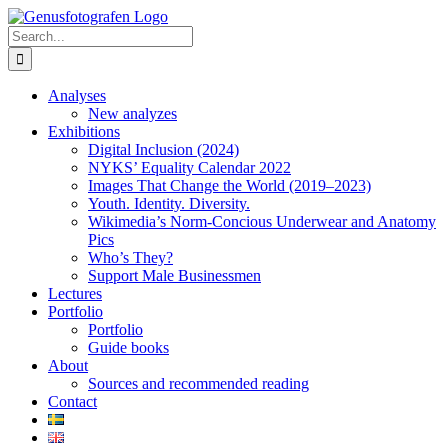
Skip
to
Search
content
for:
Analyses
New analyzes
Exhibitions
Digital Inclusion (2024)
NYKS’ Equality Calendar 2022
Images That Change the World (2019–2023)
Youth. Identity. Diversity.
Wikimedia’s Norm-Concious Underwear and Anatomy
Pics
Who’s They?
Support Male Businessmen
Lectures
Portfolio
Portfolio
Guide books
About
Sources and recommended reading
Contact