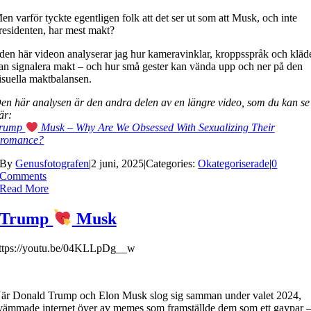
en varför tyckte egentligen folk att det ser ut som att Musk, och inte
residenten, har mest makt?
 den här videon analyserar jag hur kameravinklar, kroppsspråk och kläd
an signalera makt – och hur små gester kan vända upp och ner på den
isuella maktbalansen.
en här analysen är den andra delen av en längre video, som du kan se
är:
rump
Musk – Why Are We Obsessed With Sexualizing Their
romance?
By
Genusfotografen
|
2 juni, 2025
|
Categories:
Okategoriserade
|
0
Comments
Read More
Trump
Musk
ttps://youtu.be/04KLLpDg__w
är Donald Trump och Elon Musk slog sig samman under valet 2024,
vämmade internet över av memes som framställde dem som ett gaypar 