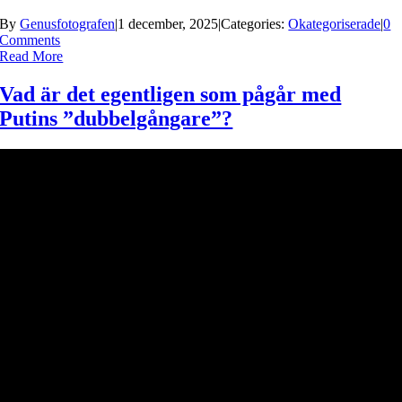
By
Genusfotografen
|
1 december, 2025
|
Categories:
Okategoriserade
|
0
Comments
Read More
Vad är det egentligen som pågår med
Putins ”dubbelgångare”?