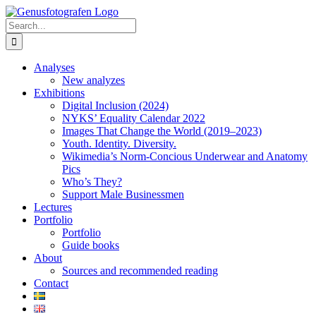
Skip
to
Search
content
for:
Analyses
New analyzes
Exhibitions
Digital Inclusion (2024)
NYKS’ Equality Calendar 2022
Images That Change the World (2019–2023)
Youth. Identity. Diversity.
Wikimedia’s Norm-Concious Underwear and Anatomy
Pics
Who’s They?
Support Male Businessmen
Lectures
Portfolio
Portfolio
Guide books
About
Sources and recommended reading
Contact