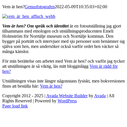
Vem är hen?
Genusfotografen
2022-05-09T10:35:03+02:00
Vem är hen? Om språk och identitet
är en fotoutställning jag gjort
tillsammans med etnologen och utställningsproducenten Emeli
Holmström för Norrtälje museum och Norrtälje kommun. Den
bygger på porträtt och intervjuer med sju personer som benämner sig
själva som hen, men undersöker också varför ordet hen väcker så
många känslor.
För min berättelse om arbetet med Vem är hen? och varför jag tycker
att utställningen är så viktig, läs mitt blogginlägg
Vem är rädd för
hen?
Utställningen visas inte längre någonstans fysiskt, men bokversionen
finns att beställa här:
Vem är hen?
Copyright 2012 - 2025 |
Avada Website Builder
by
Avada
| All
Rights Reserved | Powered by
WordPress
Facebook
X
Instagram
Pinterest
Page load link
Go
to
Top