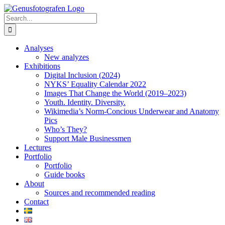
Skip
to
Search
content
for:
Analyses
New analyzes
Exhibitions
Digital Inclusion (2024)
NYKS’ Equality Calendar 2022
Images That Change the World (2019–2023)
Youth. Identity. Diversity.
Wikimedia’s Norm-Concious Underwear and Anatomy
Pics
Who’s They?
Support Male Businessmen
Lectures
Portfolio
Portfolio
Guide books
About
Sources and recommended reading
Contact