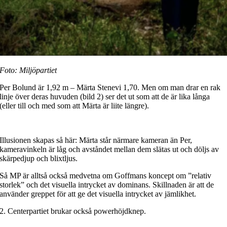
Foto: Miljöpartiet
Per Bolund är 1,92 m – Märta Stenevi 1,70. Men om man drar en rak
linje över deras huvuden (bild 2) ser det ut som att de är lika långa
(eller till och med som att Märta är liite längre).
Illusionen skapas så här: Märta står närmare kameran än Per,
kameravinkeln är låg och avståndet mellan dem slätas ut och döljs av
skärpedjup och blixtljus.
Så MP är alltså också medvetna om Goffmans koncept om ”relativ
storlek” och det visuella intrycket av dominans. Skillnaden är att de
använder greppet för att ge det visuella intrycket av jämlikhet.
2. Centerpartiet brukar också powerhöjdknep.