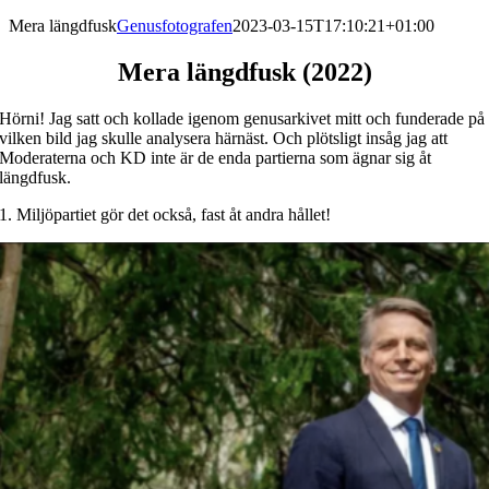
Mera längdfusk
Genusfotografen
2023-03-15T17:10:21+01:00
Mera längdfusk (2022)
Hörni! Jag satt och kollade igenom genusarkivet mitt och funderade på
vilken bild jag skulle analysera härnäst. Och plötsligt insåg jag att
Moderaterna och KD inte är de enda partierna som ägnar sig åt
längdfusk.
1. Miljöpartiet gör det också, fast åt andra hållet!