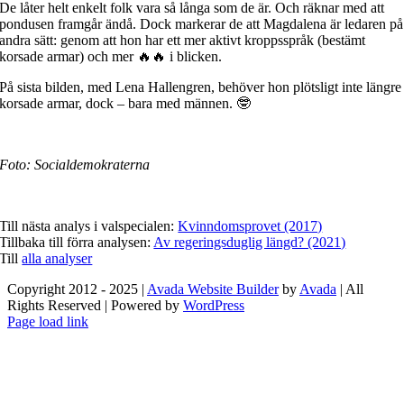
De låter helt enkelt folk vara så långa som de är. Och räknar med att
pondusen framgår ändå. Dock markerar de att Magdalena är ledaren på
andra sätt: genom att hon har ett mer aktivt kroppsspråk (bestämt
korsade armar) och mer 🔥🔥 i blicken.
På sista bilden, med Lena Hallengren, behöver hon plötsligt inte längre
korsade armar, dock – bara med männen. 🤓
Foto: Socialdemokraterna
Till nästa analys i valspecialen:
Kvinndomsprovet (2017)
Tillbaka till förra analysen:
Av regeringsduglig längd? (2021)
Till
alla analyser
Copyright 2012 - 2025 |
Avada Website Builder
by
Avada
| All
Rights Reserved | Powered by
WordPress
Facebook
X
Instagram
Pinterest
Page load link
Go
to
Top