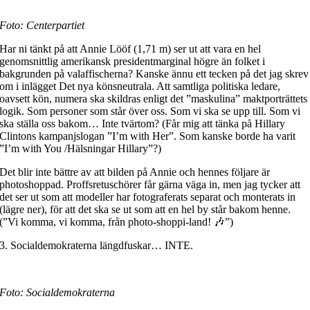
Foto: Centerpartiet
Har ni tänkt på att Annie Lööf (1,71 m) ser ut att vara en hel
genomsnittlig amerikansk presidentmarginal högre än folket i
bakgrunden på valaffischerna? Kanske ännu ett tecken på det jag skrev
om i inlägget Det nya könsneutrala. Att samtliga politiska ledare,
oavsett kön, numera ska skildras enligt det ”maskulina” maktporträttets
logik. Som personer som står över oss. Som vi ska se upp till. Som vi
ska ställa oss bakom… Inte tvärtom? (Får mig att tänka på Hillary
Clintons kampanjslogan ”I’m with Her”. Som kanske borde ha varit
”I’m with You /Hälsningar Hillary”?)
Det blir inte bättre av att bilden på Annie och hennes följare är
photoshoppad. Proffsretuschörer får gärna väga in, men jag tycker att
det ser ut som att modeller har fotograferats separat och monterats in
(lägre ner), för att det ska se ut som att en hel by står bakom henne.
(”Vi komma, vi komma, från photo-shoppi-land! 🎶”)
3. Socialdemokraterna längdfuskar… INTE.
Foto: Socialdemokraterna