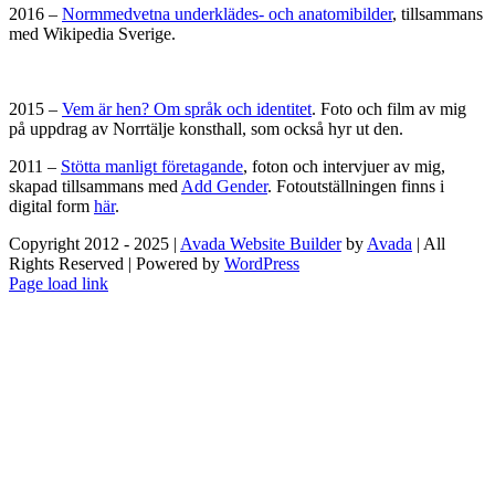
2016 –
Normmedvetna underklädes- och anatomibilder
, tillsammans
med Wikipedia Sverige.
2015 –
Vem är hen?
Om språk och identitet
. Foto och film av mig
på uppdrag av Norrtälje konsthall, som också hyr ut den.
2011 –
Stötta manligt företagande
, foton och intervjuer av mig,
skapad tillsammans med
Add Gender
. Fotoutställningen finns i
digital form
här
.
Copyright 2012 - 2025 |
Avada Website Builder
by
Avada
| All
Rights Reserved | Powered by
WordPress
Facebook
X
Instagram
Pinterest
Page load link
Go
to
Top