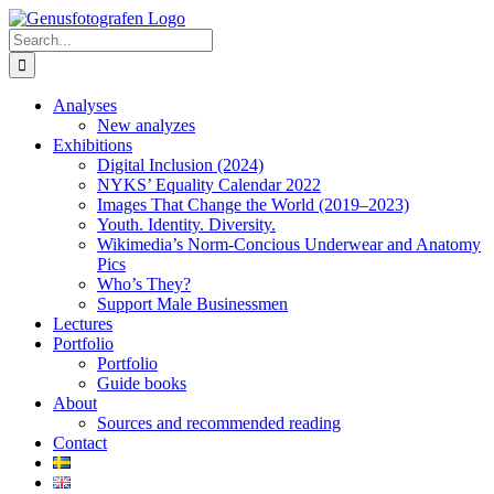
Skip
to
Search
content
for:
Analyses
New analyzes
Exhibitions
Digital Inclusion (2024)
NYKS’ Equality Calendar 2022
Images That Change the World (2019–2023)
Youth. Identity. Diversity.
Wikimedia’s Norm-Concious Underwear and Anatomy
Pics
Who’s They?
Support Male Businessmen
Lectures
Portfolio
Portfolio
Guide books
About
Sources and recommended reading
Contact