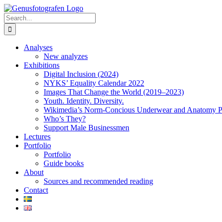
Skip
to
Search
content
for:
Analyses
New analyzes
Exhibitions
Digital Inclusion (2024)
NYKS’ Equality Calendar 2022
Images That Change the World (2019–2023)
Youth. Identity. Diversity.
Wikimedia’s Norm-Concious Underwear and Anatomy P
Who’s They?
Support Male Businessmen
Lectures
Portfolio
Portfolio
Guide books
About
Sources and recommended reading
Contact