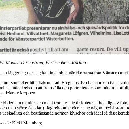
to: Monica G Engström, Västerbottens-Kuriren
, nu lägger jag ner. Jag kan inte jobba när ekorrarna från Vänsterpartie
innor som leker tittut bakom träd. En genusklyscha som kan tyckas oför
rminskande. Dels om att framställa den porträtterade som mindre hotfull
lja delar av kroppen.
r bilder kan manifestera makt tror jag inte diskuteras tillräckligt av fo
, och män större (så klart). Jag rekommenderar inte någon med ätstörning
ra ut skadliga och begränsande normer, klyschor och ideal så dissekera
pstack: Kicki Mannberg