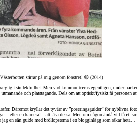
t Västerbotten stirrar på mig genom fönstret! 😫 (2014)
arglig i sin lekfullhet. Men vad kommuniceras egentligen, under barken
, utmanande och platstagande. Dels om att optiskt/fysiskt få personen a
tografer. Däremot kryllar det tyvärr av ”poseringsguider” för nyblivna f
ar – eller en kamera! – att läsa dessa. Men om någon ändå vill få ett s
de jag en sån guide med bröllopstema i ett blogginlägg som råkar heta…