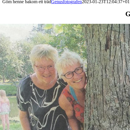
Göm henne bakom ett träd
Genusfotografen
2023-01-23T12:04:37+01
G