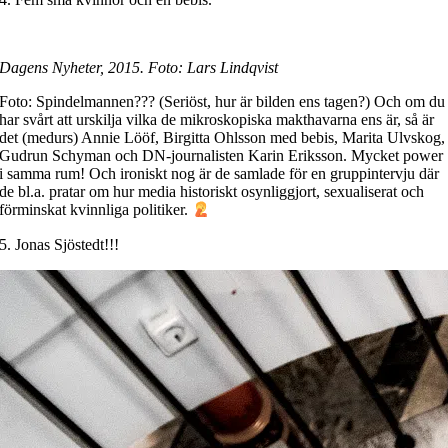
Dagens Nyheter, 2015. Foto: Lars Lindqvist
Foto: Spindelmannen??? (Seriöst, hur är bilden ens tagen?) Och om du
har svårt att urskilja vilka de mikroskopiska makthavarna ens är, så är
det (medurs) Annie Lööf, Birgitta Ohlsson med bebis, Marita Ulvskog,
Gudrun Schyman och DN-journalisten Karin Eriksson. Mycket power
i samma rum! Och ironiskt nog är de samlade för en gruppintervju där
de bl.a. pratar om hur media historiskt osynliggjort, sexualiserat och
förminskat kvinnliga politiker.
5. Jonas Sjöstedt!!!