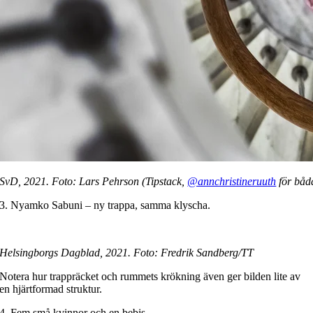
SvD, 2021. Foto: Lars Pehrson (Tipstack,
@annchristineruuth
för båd
3. Nyamko Sabuni – ny trappa, samma klyscha.
Helsingborgs Dagblad, 2021. Foto: Fredrik Sandberg/TT
Notera hur trappräcket och rummets krökning även ger bilden lite av
en hjärtformad struktur.
4. Fem små kvinnor och en bebis.