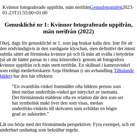
Kvinnor fotograferade uppifrån, män nerifrån
Genusfotografen
2023-
01-23T11:55:00+01:00
Genuskliché nr 1: Kvinnor fotograferade uppifrån,
män nerifrån (2022)
Okej, dags för genuskliché nr 1, som jag brukar kalla den. Inte för att
den nödvändigtvis är den vanligaste klyschan, men definitivt det minst
subtila sättet att förminska kvinnor på och få män att svälla i betydelse
(så att de bättre passar in i sina könsroller): genom att fotografera
kvinnor uppifrån och män snett nerifrån. En skillnad i kameravinkel
som enligt medieforskaren Anja Hirdman (i sin avhandling
Tilltalande
bilder
) har den här effekten:
”En ovanifrån-vinkel framställer ofta bildens person som
liten medan underifrån-vinkel ger intrycket av motsatta.
Det förstnämnda etablerar ofta en relation där den som ser
har symbolisk makt över den som visas, medan
underifrån-vinkeln till skrivaren som avbildas en högre
grad av auktoritet.”
Låt oss börja med det förstnämnda perspektivet. Fyra exempel, och ett
underbart undantag som bekräftar regeln.