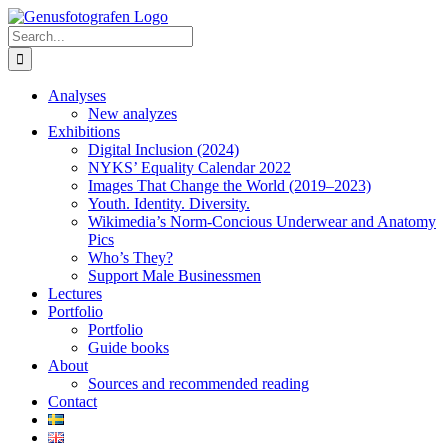
Skip
to
Search
content
for:
Analyses
New analyzes
Exhibitions
Digital Inclusion (2024)
NYKS’ Equality Calendar 2022
Images That Change the World (2019–2023)
Youth. Identity. Diversity.
Wikimedia’s Norm-Concious Underwear and Anatomy
Pics
Who’s They?
Support Male Businessmen
Lectures
Portfolio
Portfolio
Guide books
About
Sources and recommended reading
Contact