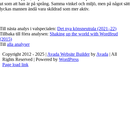
ut som att han är på språng. Samma vinkel och miljö, men på något sätt
lyckas mannen ändå vara skildrad som mer aktiv.
Till nästa analys i valspecialen:
Det nya könsneutrala (2021–22)
Tillbaka till förra analysen:
Shaking up the world with Wordfeud
(2015)
Till
alla analyser
Copyright 2012 - 2025 |
Avada Website Builder
by
Avada
| All
Rights Reserved | Powered by
WordPress
Facebook
X
Instagram
Pinterest
Page load link
Go
to
Top